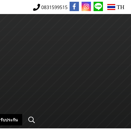
TH
0831599515
รับประกัน