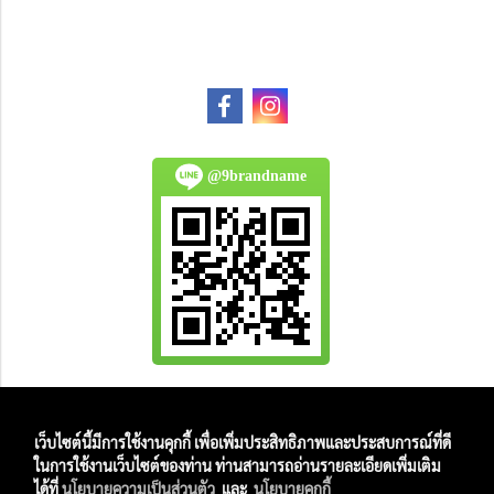
@9brandname
All Product are authentic and pre-owned.
เว็บไซต์นี้มีการใช้งานคุกกี้ เพื่อเพิ่มประสิทธิภาพและประสบการณ์ที่ดี
And
ในการใช้งานเว็บไซต์ของท่าน ท่านสามารถอ่านรายละเอียดเพิ่มเติม
All Photo in this website were taken by
ได้ที่
นโยบายความเป็นส่วนตัว
และ
นโยบายคุกกี้