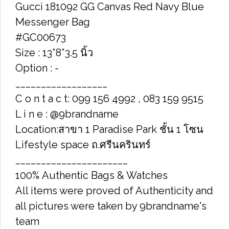
Gucci 181092 GG Canvas Red Navy Blue
Messenger Bag
#GC00673
Size : 13*8*3.5 นิ้ว
Option : -
__________________
C o n t a c t: 099 156 4992 , 083 159 9515
L i n e : @9brandname
Location:สาขา 1 Paradise Park ชั้น 1 โซน
Lifestyle space ถ.ศรีนครินทร์
______________________
100% Authentic Bags & Watches
All items were proved of Authenticity and
all pictures were taken by 9brandname's
team