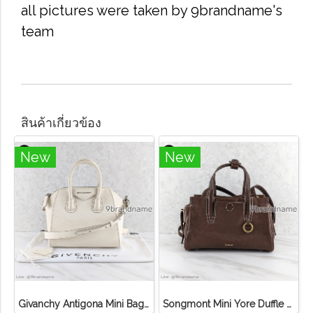
all pictures were taken by 9brandname's
team
สินค้าเกี่ยวข้อง
New
New
Givanchy Antigona Mini Bag Off White SHW Goat Leather
Songmont Mini Yore Duffle Bag Sandal