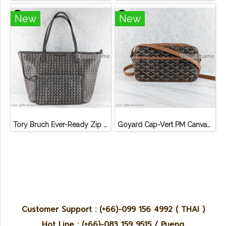
New
New
Tory Bruch Ever-Ready Zip Tote Winter Zinc Canvas
Goyard Cap-Vert PM Canvas Black Tan
Customer Support : (+66)-099 156 4992 ( THAI )
Hot Line : (+66)-083 159 9515 / Pueng