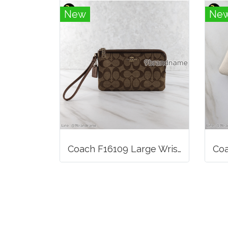
New
Ne
Coach F16109 Large Wristlet Double Zip Khaki