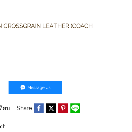
IN CROSSGRAIN LEATHER (COACH
Message Us
Share
ทียบ
ch