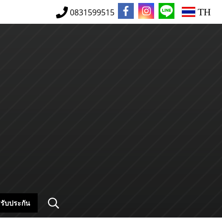
TH
0831599515
รับประกัน