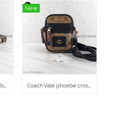
New
Coach Signature Crossbody Bag Waist Brown
Coach Vale phoebe crossbody in signature canvas