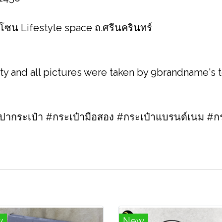
 โซน Lifestyle space ถ.ศรีนครินทร์
ity and all pictures were taken by 9brandname's
กระเป๋า #กระเป๋ามือสอง #กระเป๋าแบรนด์เนม #กร
w
New