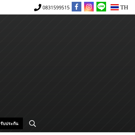
TH
0831599515
รับประกัน