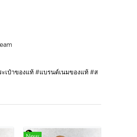
 team
ะเป๋าของแท้ #แบรนด์เนมของแท้ #ส
New