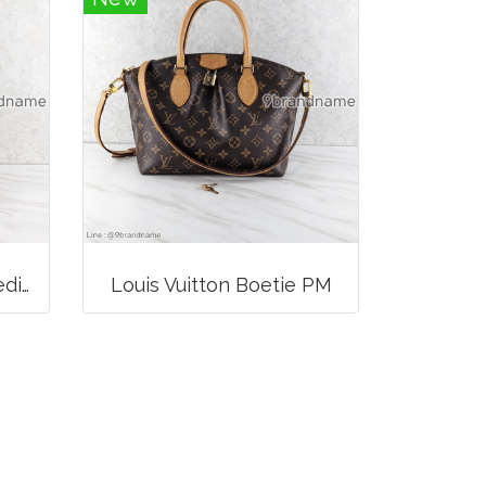
Likenew Celine Ava Medium Triomphe Canvas
Louis Vuitton Boetie PM