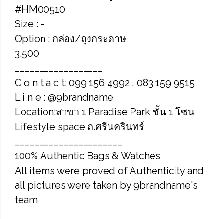
#HM00510
Size : -
Option : กล่อง/ถุงกระดาษ
3,500
__________________
C o n t a c t: 099 156 4992 , 083 159 9515
L i n e : @9brandname
Location:สาขา 1 Paradise Park ชั้น 1 โซน
Lifestyle space ถ.ศรีนครินทร์
______________________
100% Authentic Bags & Watches
All items were proved of Authenticity and
all pictures were taken by 9brandname's
team