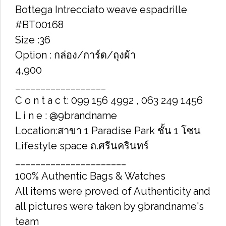
Bottega Intrecciato weave espadrille
#BT00168
Size :36
Option : กล่อง/การ์ด/ถุงผ้า
4,900
__________________
C o n t a c t: 099 156 4992 , 063 249 1456
L i n e : @9brandname
Location:สาขา 1 Paradise Park ชั้น 1 โซน
Lifestyle space ถ.ศรีนครินทร์
______________________
100% Authentic Bags & Watches
All items were proved of Authenticity and
all pictures were taken by 9brandname's
team