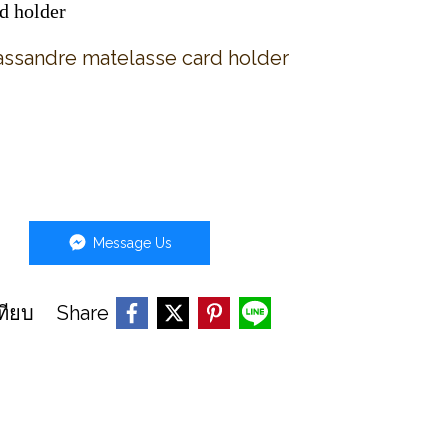
d holder
assandre matelasse card holder
Message Us
Share
ทียบ