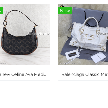
w
New
Likenew Celine Ava Medium Triomphe Canvas