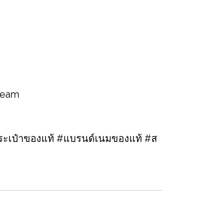
 team
ะเป๋าของแท้ #แบรนด์เนมของแท้ #ส