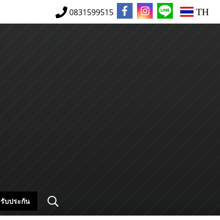
TH
0831599515
รับประกัน