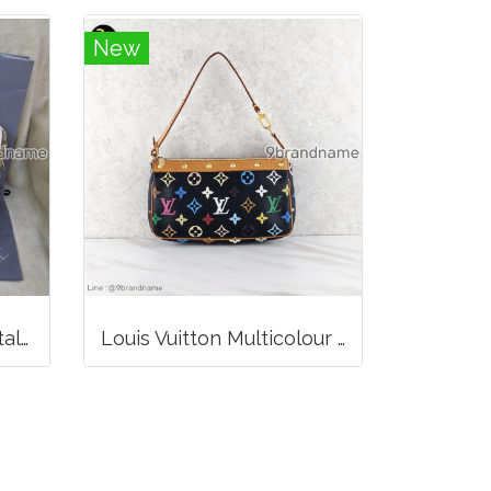
New
Balenciaga Classic Metallic Edge City Bag
Louis Vuitton Multicolour Pochette Canvas