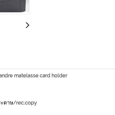
andre matelasse card holder
งกระดาษ/rec.copy