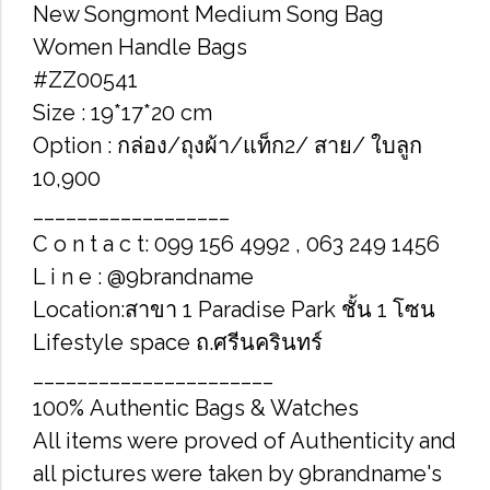
New Songmont Medium Song Bag
Women Handle Bags
#ZZ00541
Size : 19*17*20 cm
Option : กล่อง/ถุงผ้า/แท็ก2/ สาย/ ใบลูก
10,900
__________________
C o n t a c t: 099 156 4992 , 063 249 1456
L i n e : @9brandname
Location:สาขา 1 Paradise Park ชั้น 1 โซน
Lifestyle space ถ.ศรีนครินทร์
______________________
100% Authentic Bags & Watches
All items were proved of Authenticity and
all pictures were taken by 9brandname's