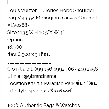
Louis Vuitton Tuileries Hobo Shoulder
Bag M43154 Monogram canvas Caramel
#LV02887
Size : 13.5”X H 10.5”X W 4”
Option : -
18,900
ผ่อน 6,300 x 3 เดือน
__________________
C o n t a c t: 099 156 4992 , 063 249 1456
L i n e : @9brandname
Location:สาขา 1 Paradise Park ชั้น 1 โซน
Lifestyle space ถ.ศรีนครินทร์
______________________
100% Authentic Bags & Watches