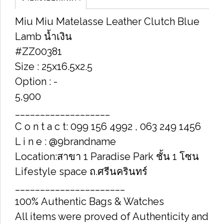
Miu Miu Matelasse Leather Clutch Blue
Lamb น้ำเงิน
#ZZ00381
Size : 25x16.5x2.5
Option : -
5,900
___________________
C o n t a c t: 099 156 4992 , 063 249 1456
L i n e : @9brandname
Location:สาขา 1 Paradise Park ชั้น 1 โซน
Lifestyle space ถ.ศรีนครินทร์
______________________
100% Authentic Bags & Watches
All items were proved of Authenticity and