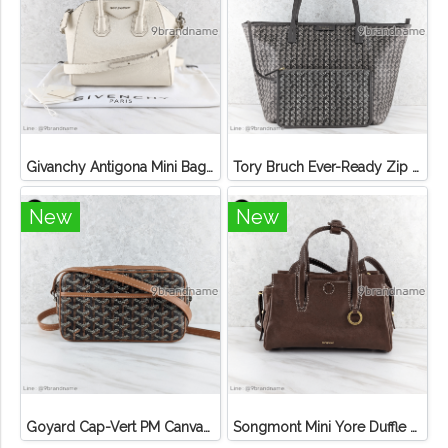
Givanchy Antigona Mini Bag Off White SHW Goat Leather
Tory Bruch Ever-Ready Zip Tote Winter Zinc Canvas
New
New
Goyard Cap-Vert PM Canvas Black Tan
Songmont Mini Yore Duffle Bag Sandal