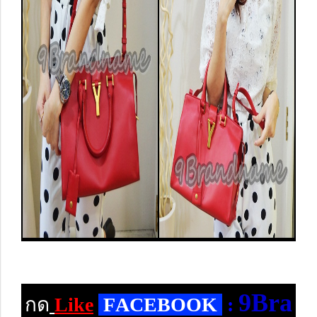
9Bra
กด
Like
F
ACEBOOK
: