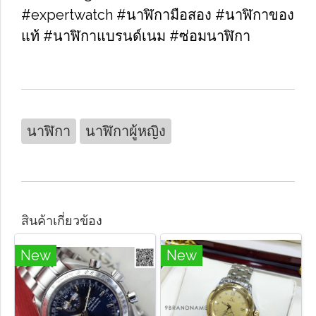
#expertwatch #นาฬิกามือสอง #นาฬิกาของ
แท้ #นาฬิกาแบรนด์เนม #ซ่อมนาฬิกา
นาฬิกา
นาฬิกาผู้หญิง
สินค้าเกี่ยวข้อง
New
New