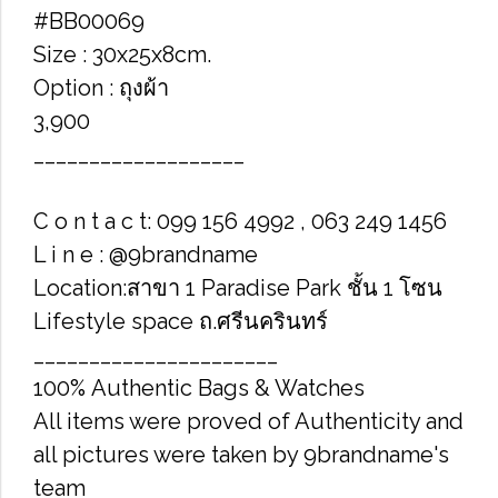
#BB00069
Size : 30x25x8cm.
Option : ถุงผ้า
3,900
___________________
C o n t a c t: 099 156 4992 , 063 249 1456
L i n e : @9brandname
Location:สาขา 1 Paradise Park ชั้น 1 โซน
Lifestyle space ถ.ศรีนครินทร์
______________________
100% Authentic Bags & Watches
All items were proved of Authenticity and
all pictures were taken by 9brandname's
team