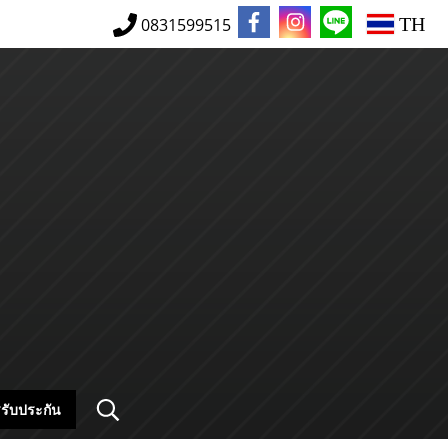
TH
0831599515
รับประกัน