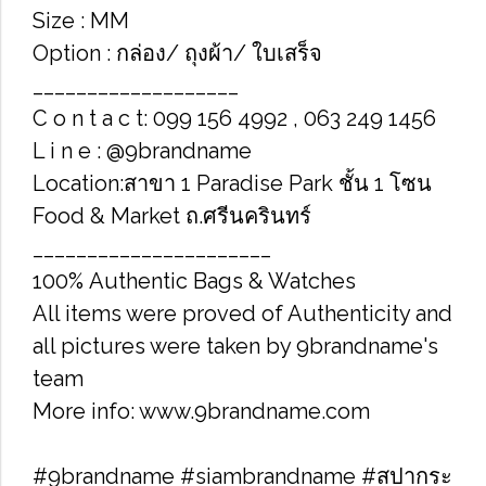
Size : MM
Option : กล่อง/ ถุงผ้า/ ใบเสร็จ
___________________
C o n t a c t: 099 156 4992 , 063 249 1456
L i n e : @9brandname
Location:สาขา 1 Paradise Park ชั้น 1 โซน
Food & Market ถ.ศรีนครินทร์
______________________
100% Authentic Bags & Watches
All items were proved of Authenticity and
all pictures were taken by 9brandname's
team
More info: www.9brandname.com
#9brandname #siambrandname #สปากระ