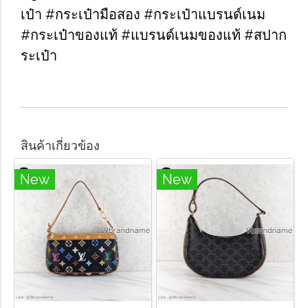
เป๋า #กระเป๋ามือสอง #กระเป๋าแบรนด์เนม
#กระเป๋าของแท้ #แบรนด์เนมของแท้ #สปาก
ระเป๋า
สินค้าเกี่ยวข้อง
New
New