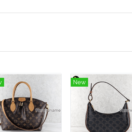
w
New