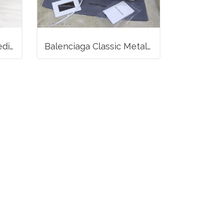
Likenew Celine Ava Medium Triomphe Canvas
Balenciaga Classic Metallic Edge City Bag