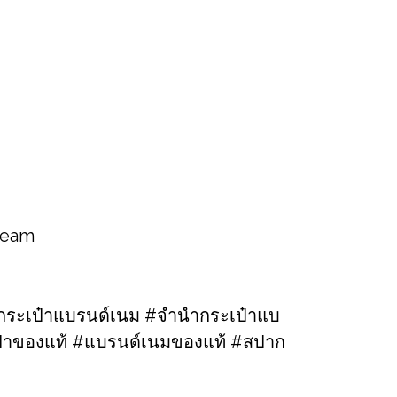
 team
ระเป๋าแบรนด์เนม​ #จำนำกระเป๋าแบ
เป๋าของแท้​ #แบรนด์เนมของแท้ #สปาก