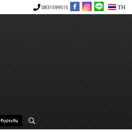
TH
0831599515
รับประกัน