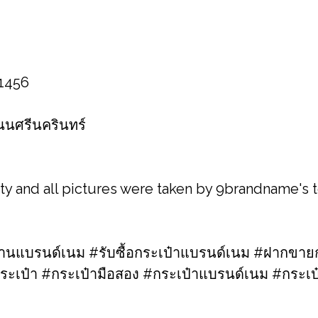
 1456
 ถนนศรีนครินทร์
ity and all pictures were taken by 9brandname's
แบรนด์เนม #รับซื้อกระเป๋าแบรนด์เนม​ #ฝากขายก
ระเป๋า #กระเป๋ามือสอง​ #กระเป๋าแบรนด์เนม​ #กระ