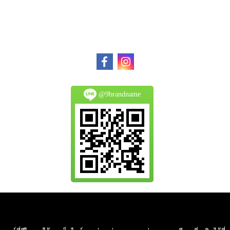
@9brandname
All Product are authentic and pre-owned.
And