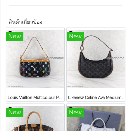
สินค้าเกี่ยวข้อง
New
New
Louis Vuitton Multicolour Pochette Canvas
Likenew Celine Ava Medium Triomphe Canvas
New
New