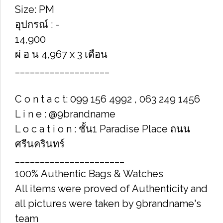
Size: PM
อุปกรณ์ : -
14,900
ผ่ อ น 4,967 x 3 เดือน
___________________
C o n t a c t: 099 156 4992 , 063 249 1456
L i n e : @9brandname
L o c a t i o n : ชั้น1 Paradise Place ถนน
ศรีนครินทร์
______________________
100% Authentic Bags & Watches
All items were proved of Authenticity and
all pictures were taken by 9brandname's
team