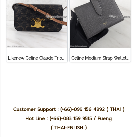
Likenew Celine Claude Triomphe Shoulder Bag
Celine Medium Strap Wallet In Grained Calfskin Calf เทา
Customer Support : (+66)-099 156 4992 ( THAI )
Hot Line : (+66)-083 159 9515 / Pueng
( THAI-ENLISH )