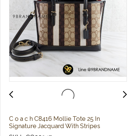
C o a c h C8416 Mollie Tote 25 In
Signature Jacquard With Stripes