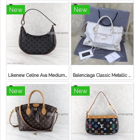
New
New
Likenew Celine Ava Medium Triomphe Canvas
Balenciaga Classic Metallic Edge City Bag
New
New