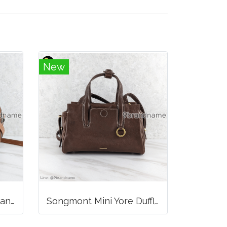
New
Goyard Cap-Vert PM Canvas Black Tan
Songmont Mini Yore Duffle Bag Sandal