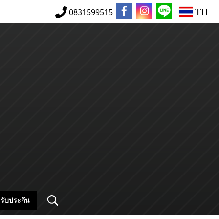
TH
0831599515
รับประกัน