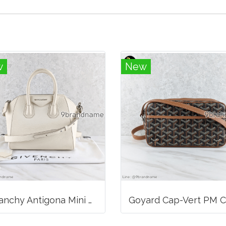
w
New
Givanchy Antigona Mini Bag Off White SHW Goat Leather