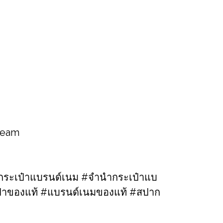
 team
ระเป๋าแบรนด์เนม​ #จำนำกระเป๋าแบ
เป๋าของแท้​ #แบรนด์เนมของแท้ #สปาก