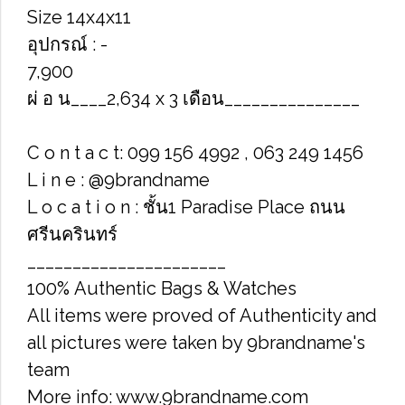
Size​ 14x4x11
อุปกรณ์​ : -
7,900
ผ่ อ น____2,634 x 3 เดือน_______________
C o n t a c t: 099 156 4992 , 063 249 1456
L i n e : @9brandname
L o c a t i o n : ชั้น1 Paradise Place ถนน
ศรีนครินทร์
______________________
100% Authentic Bags & Watches
All items were proved of Authenticity and
all pictures were taken by 9brandname's
team
More info: www.9brandname.com