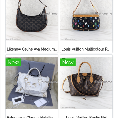
Likenew Celine Ava Medium Triomphe Canvas
Louis Vuitton Multicolour Pochette Canvas
New
New
Balenciaga Classic Metallic Edge City Bag
Louis Vuitton Boetie PM