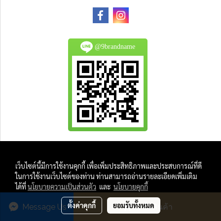
@9brandname
All Product are authentic and pre-owned.
เว็บไซต์นี้มีการใช้งานคุกกี้ เพื่อเพิ่มประสิทธิภาพและประสบการณ์ที่ดี
And
ในการใช้งานเว็บไซต์ของท่าน ท่านสามารถอ่านรายละเอียดเพิ่มเติม
All Photo in this website were taken by
ได้ที่
นโยบายความเป็นส่วนตัว
และ
นโยบายคุกกี้
9Brandname's Team.
ตั้งค่าคุกกี้
ยอมรับทั้งหมด
Message Us
สั่งซื้อสินค้า
Powered by
MakeWebEasy.com