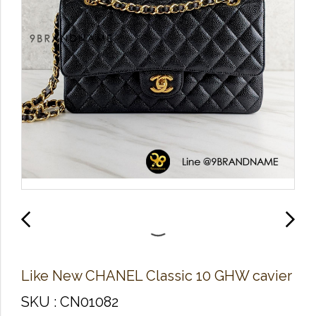
Like New C​H​AN​E​L Classic 10 GHW cavier
SKU : CN01082