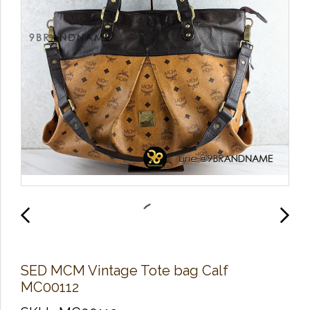
​SED M​C​M Vintage Tote bag Calf
MC00112