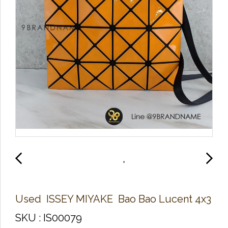
Used IS​S​E​Y​ M​IY​A​K​E Bao​ Bao​ Lucent 4x3
SKU : IS00079