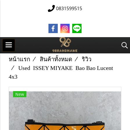
0831599515
หน้าแรก
สินค้าทั้งหมด
ริวิว
Used IS​S​E​Y​ M​IY​A​K​E Bao​ Bao​ Lucent
4x3
New