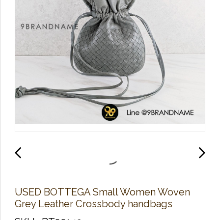
U​S​E​D B​O​T​T​E​G​A Small Women Woven
Grey Leather Crossbody handbags