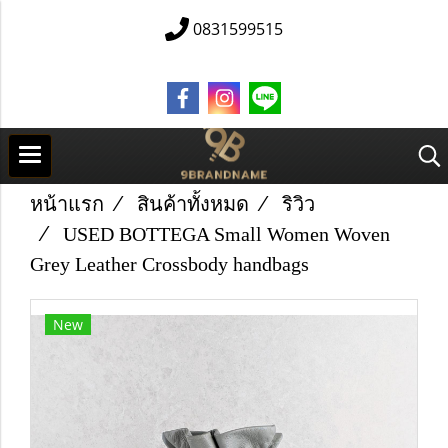
0831599515
หน้าแรก
สินค้าทั้งหมด
ริวิว
U​S​E​D B​O​T​T​E​G​A Small Women Woven
Grey Leather Crossbody handbags
New