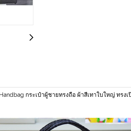
andbag กระเป๋าผู้ชายทรงถือ ผ้าสีเทาใบใหญ่ ทรงเป