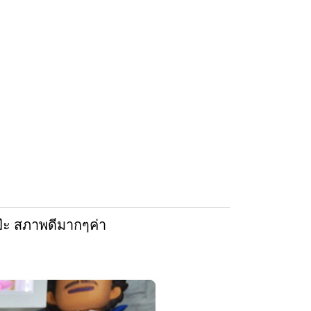
๊ะ สภาพดีมากๆค่า