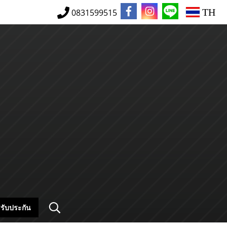
TH
0831599515
รับประกัน