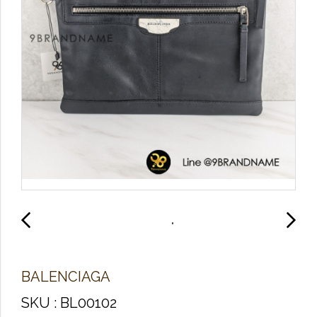
B​A​L​E​N​C​I​A​G​A​
SKU : BL00102