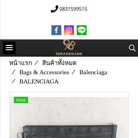
0831599515
หน้าแรก
สินค้าทั้งหมด
Bags & Accessories
Balenciaga
B​A​L​E​N​C​I​A​G​A​
New