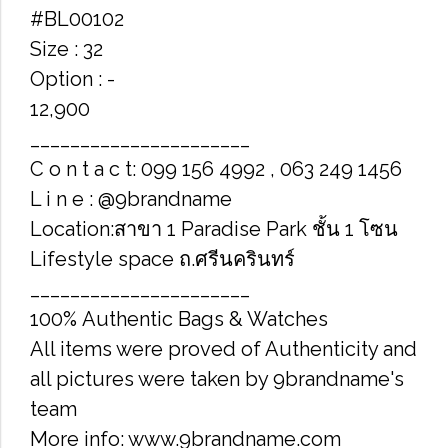
#BL00102
Size : 32
Option : -
12,900
______________________
C o n t a c t: 099 156 4992 , 063 249 1456
L i n e : @9brandname
Location:สาขา 1 Paradise Park ชั้น 1 โซน
Lifestyle space ถ.ศรีนครินทร์
______________________
100% Authentic Bags & Watches
All items were proved of Authenticity and
all pictures were taken by 9brandname's
team
More info: www.9brandname.com