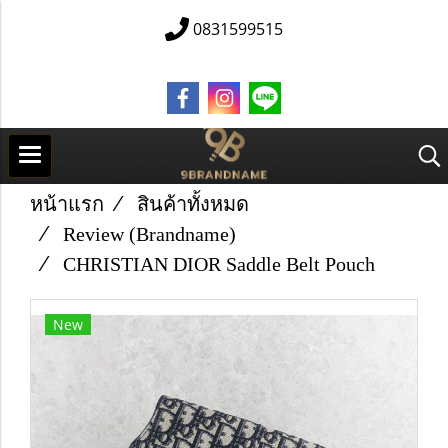
0831599515
หน้าแรก
สินค้าทั้งหมด
Review (Brandname)
C​H​R​IS​T​IA​N​ D​IO​R Saddle​ Belt​ Pouch​
New