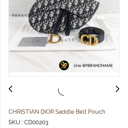
C​H​R​IS​T​IA​N​ D​IO​R Saddle​ Belt​ Pouch​
SKU : CD00203