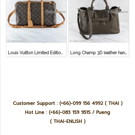
Louis Vuitton Limited Edition Monogram Canvas Sofia Coppola SC Bag
Long Champ 3D leather handbag
Customer Support : (+66)-099 156 4992 ( THAI )
Hot Line : (+66)-083 159 9515 / Pueng
( THAI-ENLISH )