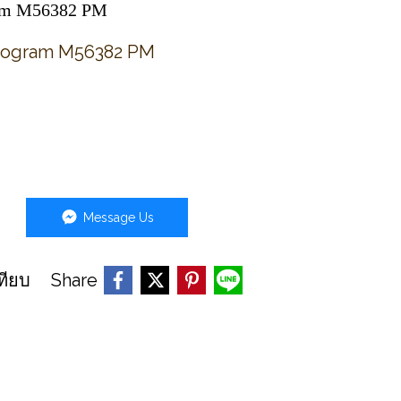
ram M56382 PM
Monogram M56382 PM
Message Us
Share
ทียบ