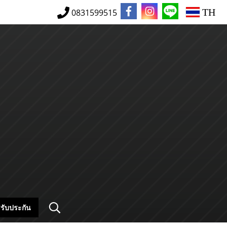
TH
0831599515
รับประกัน