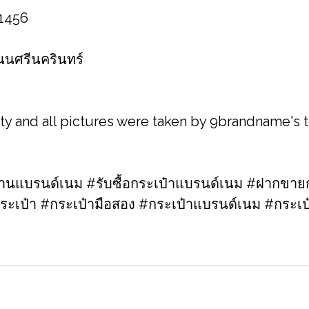
 1456
 ถนนศรีนครินทร์
ity and all pictures were taken by 9brandname's
แบรนด์เนม #รับซื้อกระเป๋าแบรนด์เนม​ #ฝากขายก
ระเป๋า #กระเป๋ามือสอง​ #กระเป๋าแบรนด์เนม​ #กระ