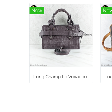
New
Ne
Long Champ La Voyageuse Bag Leather