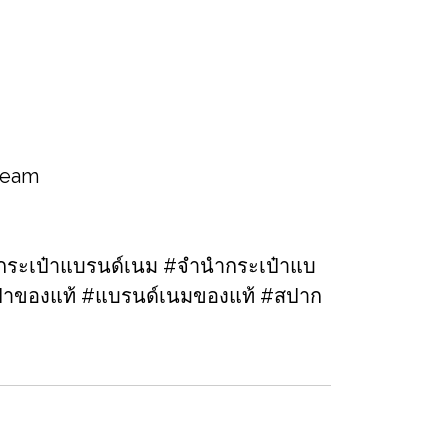
 team
ระเป๋าแบรนด์เนม​ #จำนำกระเป๋าแบ
เป๋าของแท้​ #แบรนด์เนมของแท้ #สปาก