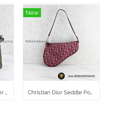
New
Long Champ 3D leather handbag
Christian Dior Seddle Pouch Accessory Hand Bag