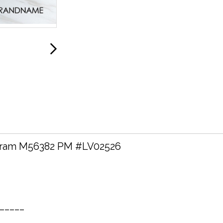
ogram M56382 PM #LV02526
______