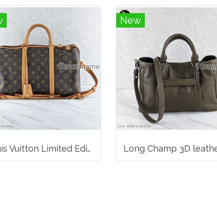
w
New
Louis Vuitton Limited Edition Monogram Canvas Sofia Coppola SC Bag