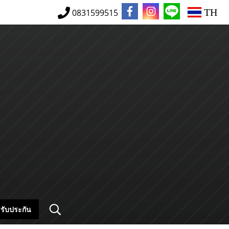
TH
0831599515
รับประกัน