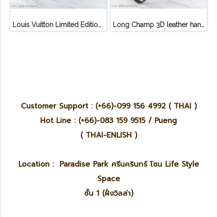
Louis Vuitton Limited Edition Monogram Canvas Sofia Coppola SC Bag
Long Champ 3D leather handbag
Customer Support : (+66)-099 156 4992 ( THAI )
Hot Line : (+66)-083 159 9515 / Pueng
( THAI-ENLISH )
Location : Paradise Park ศรีนครินทร์ โซน Life Style
Space
ชั้น 1 (ฝั่งวิลล่า)