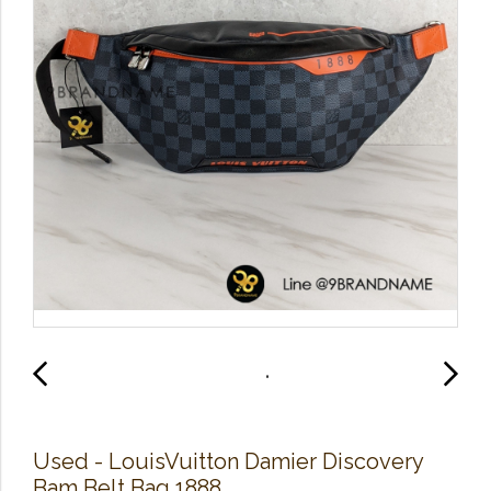
Used​ - Louis​Vuitton​ Damier​ Discovery
Bam Belt Bag 1888