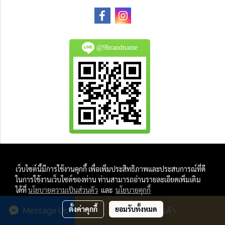
@9brandname
All Product are authentic and pre-owned.
เว็บไซต์นี้มีการใช้งานคุกกี้ เพื่อเพิ่มประสิทธิภาพและประสบการณ์ที่ดี
And
ในการใช้งานเว็บไซต์ของท่าน ท่านสามารถอ่านรายละเอียดเพิ่มเติม
All Photo in this website were taken by
ได้ที่
นโยบายความเป็นส่วนตัว
และ
นโยบายคุกกี้
9Brandname's Team.
ตั้งค่าคุกกี้
ยอมรับทั้งหมด
Message Us
สั่งซื้อสินค้า
Powered by
MakeWebEasy.com