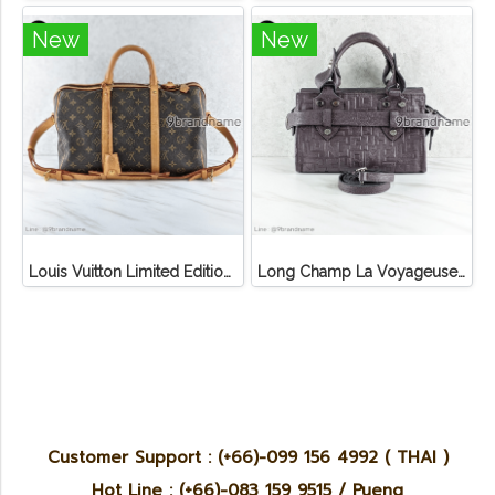
New
New
Louis Vuitton Limited Edition Monogram Canvas Sofia Coppola SC Bag
Long Champ La Voyageuse Bag Leather
Customer Support : (+66)-099 156 4992 ( THAI )
Hot Line : (+66)-083 159 9515 / Pueng