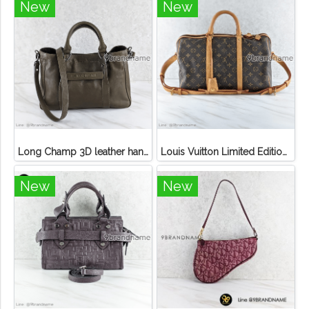
New
New
Long Champ 3D leather handbag
Louis Vuitton Limited Edition Monogram Canvas Sofia Coppola SC Bag
New
New