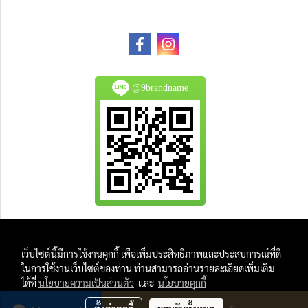
@9brandname
All Product are authentic and pre-owned.
เว็บไซต์นี้มีการใช้งานคุกกี้ เพื่อเพิ่มประสิทธิภาพและประสบการณ์ที่ดี
And
ในการใช้งานเว็บไซต์ของท่าน ท่านสามารถอ่านรายละเอียดเพิ่มเติม
All Photo in this website were taken by
ได้ที่
นโยบายความเป็นส่วนตัว
และ
นโยบายคุกกี้
9Brandname's Team.