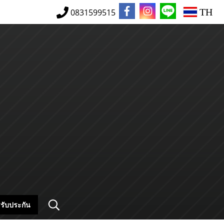
TH
0831599515
รับประกัน