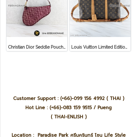
Christian Dior Seddle Pouch Accessory Hand Bag
Louis Vuitton Limited Edition Monogram Canvas Sofia Coppola SC Bag
Customer Support : (+66)-099 156 4992 ( THAI )
Hot Line : (+66)-083 159 9515 / Pueng
( THAI-ENLISH )
Location : Paradise Park ศรีนครินทร์ โซน Life Style