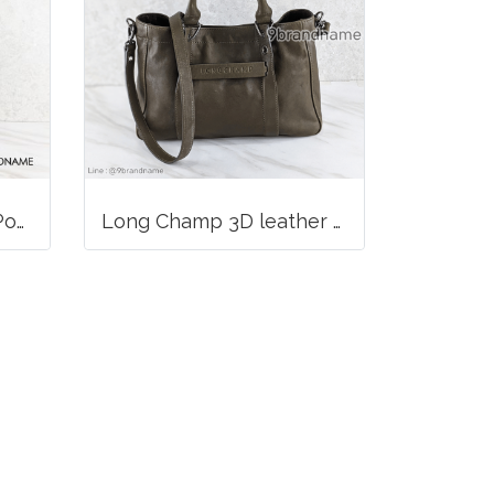
Christian Dior Seddle Pouch Accessory Hand Bag
Long Champ 3D leather handbag