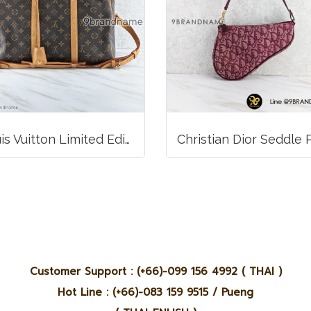
Louis Vuitton Limited Edition Monogram Canvas Sofia Coppola SC Bag
Customer Support : (+66)-099 156 4992 ( THAI )
Hot Line : (+66)-083 159 9515 / Pueng