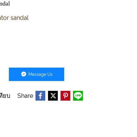
ndal
tor sandal
Message Us
Share
ทียบ