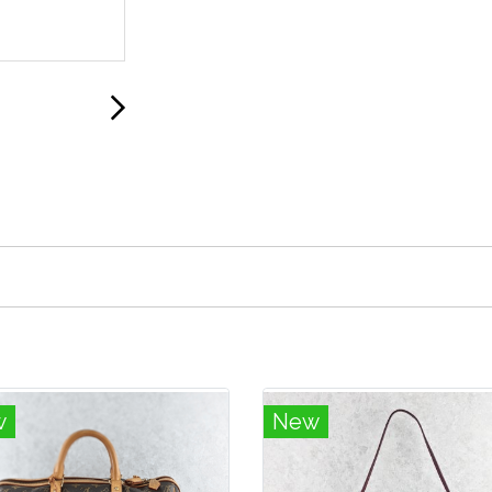
w
New