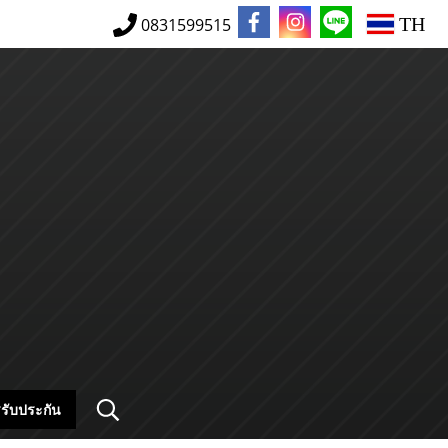
TH
0831599515
รับประกัน