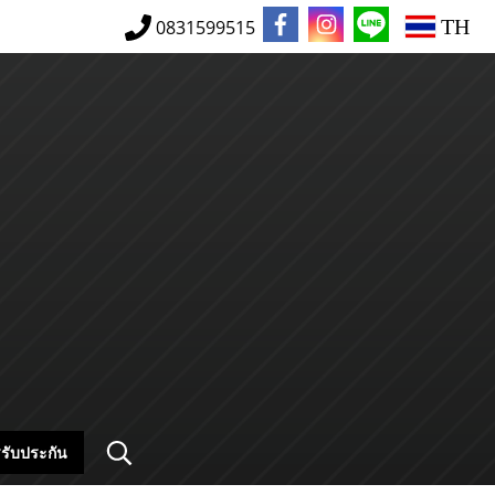
TH
0831599515
รับประกัน