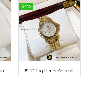
New
Rolex Datejust ตัน 2k Pink หลักโรมันสายจูบิลี่ Lady ไม่มี อปก
U​S​E​D​ T​ag Heuer ก้างปลา18K ขอบทอง หน้า ครีม