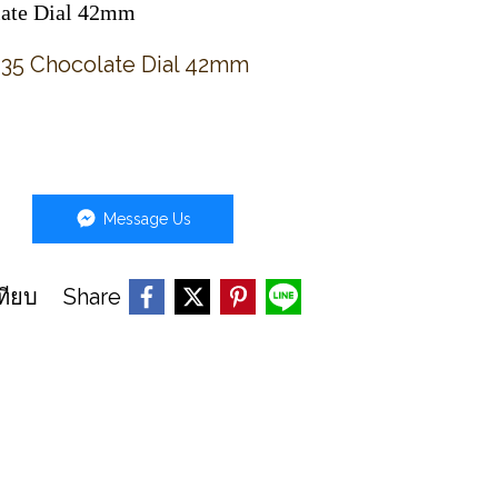
late Dial 42mm
135 Chocolate Dial 42mm
Message Us
Share
ทียบ