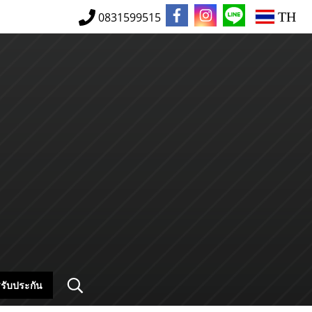
TH
0831599515
รับประกัน