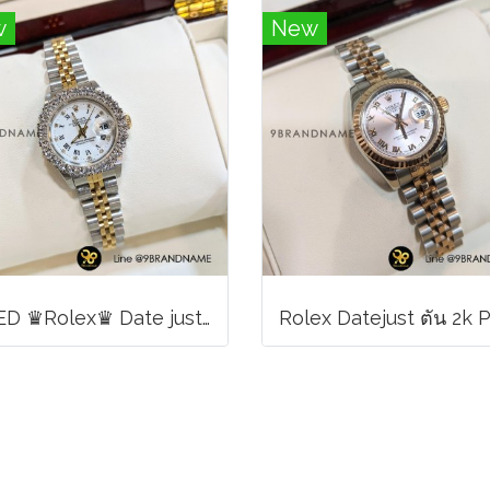
w
New
USED ♛Rolex♛ Date just​ 2k​ หน้าขาว​ หลัก​เพชร​/โรมัน ขอบเพชรหนามเตย​ บานพับเก่า​ สายจูบิลี่