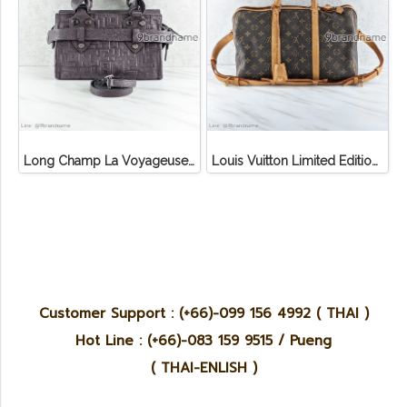
Long Champ La Voyageuse Bag Leather
Louis Vuitton Limited Edition Monogram Canvas Sofia Coppola SC Bag
Customer Support : (+66)-099 156 4992 ( THAI )
Hot Line : (+66)-083 159 9515 / Pueng
( THAI-ENLISH )