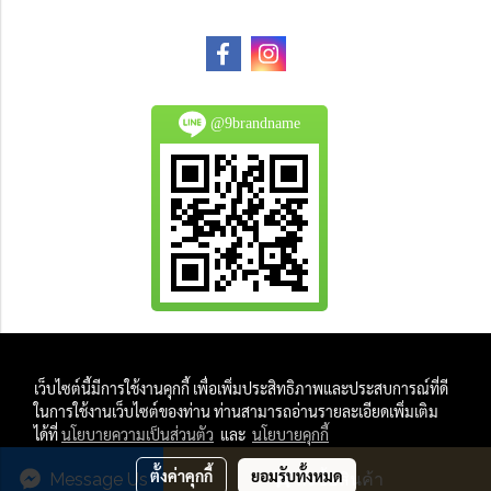
@9brandname
All Product are authentic and pre-owned.
เว็บไซต์นี้มีการใช้งานคุกกี้ เพื่อเพิ่มประสิทธิภาพและประสบการณ์ที่ดี
And
ในการใช้งานเว็บไซต์ของท่าน ท่านสามารถอ่านรายละเอียดเพิ่มเติม
All Photo in this website were taken by
ได้ที่
นโยบายความเป็นส่วนตัว
และ
นโยบายคุกกี้
9Brandname's Team.
ตั้งค่าคุกกี้
ยอมรับทั้งหมด
Message Us
สั่งซื้อสินค้า