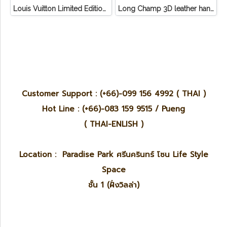
Louis Vuitton Limited Edition Monogram Canvas Sofia Coppola SC Bag
Long Champ 3D leather handbag
Customer Support : (+66)-099 156 4992 ( THAI )
Hot Line : (+66)-083 159 9515 / Pueng
( THAI-ENLISH )
Location : Paradise Park ศรีนครินทร์ โซน Life Style
Space
ชั้น 1 (ฝั่งวิลล่า)