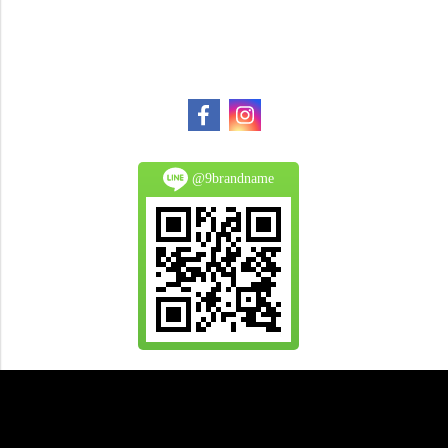
@9brandname
All Product are authentic and pre-owned.
And