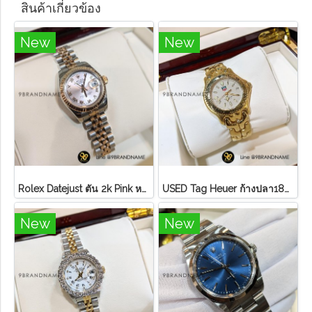
สินค้าเกี่ยวข้อง
New
New
Rolex Datejust ตัน 2k Pink หลักโรมันสายจูบิลี่ Lady ไม่มี อปก
U​S​E​D​ T​ag Heuer ก้างปลา18K ขอบทอง หน้า ครีม
New
New