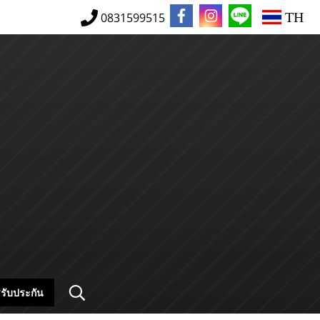
TH
0831599515
รับประกัน