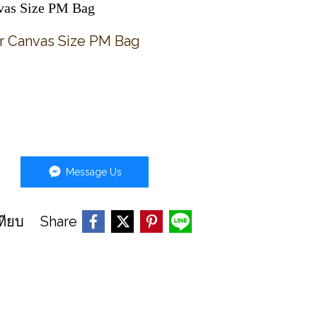
as​ Size​ PM​ Bag​
​ Canvas​ Size​ PM​ Bag​
Message Us
Share
ทียบ