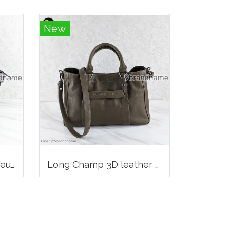
New
Long Champ La Voyageuse Bag Leather
Long Champ 3D leather handbag