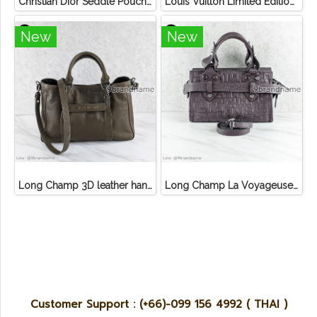
Christian Dior Seddle Pouch Accessory Hand Bag
Louis Vuitton Limited Edition Monogram Canvas Sofia Coppola SC Bag
New
New
Long Champ 3D leather handbag
Long Champ La Voyageuse Bag Leather
Customer Support : (+66)-099 156 4992 ( THAI )