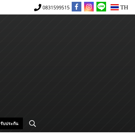
TH
0831599515
รับประกัน