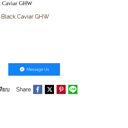
ck Caviar​ GHW
bo Black Caviar​ GHW
Message Us
Share
ทียบ