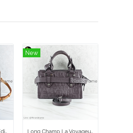
New
Louis Vuitton Limited Edition Monogram Canvas Sofia Coppola SC Bag
Long Champ La Voyageuse Bag Leather