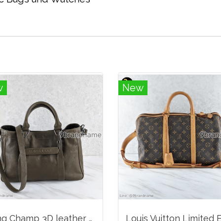
w
New
Long Champ 3D leather handbag