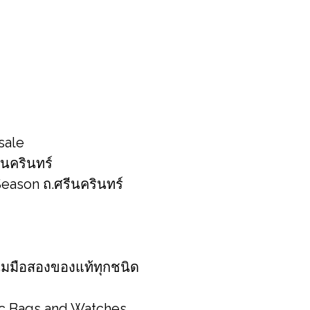
sale
ีนครินทร์
eason ถ.ศ​รีนครินทร์​
์เนม​มือสองของแท้ทุกชนิด
ic Bags and Watches