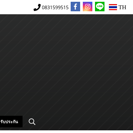
TH
0831599515
รับประกัน