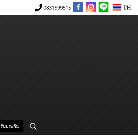
TH
0831599515
รับประกัน